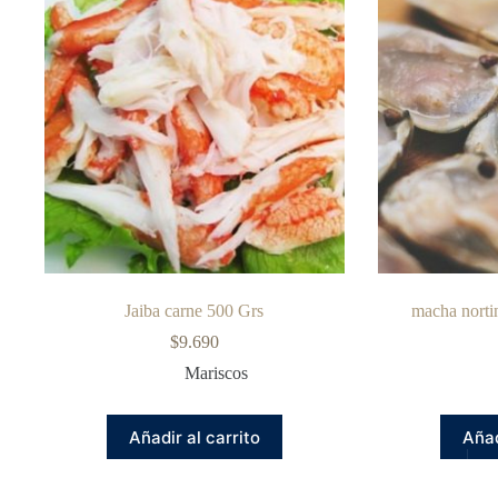
Jaiba carne 500 Grs
macha norti
$
9.690
Mariscos
Añadir al carrito
Añad