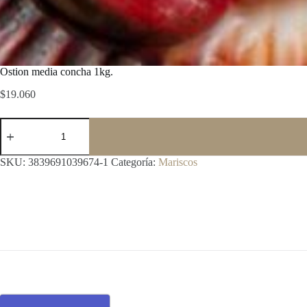
Ostion media concha 1kg.
$
19.060
Ostion
media
concha
1kg.
SKU:
3839691039674-1
Categoría:
Mariscos
cantidad