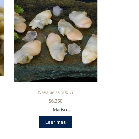
Navajuelas 500 G
$
6.360
Mariscos
Leer más