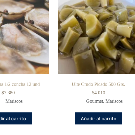
na 1/2 concha 12 und
Ulte Crudo Picado 500 Grs.
$
7.380
$
4.010
Mariscos
Gourmet
,
Mariscos
ir al carrito
Añadir al carrito