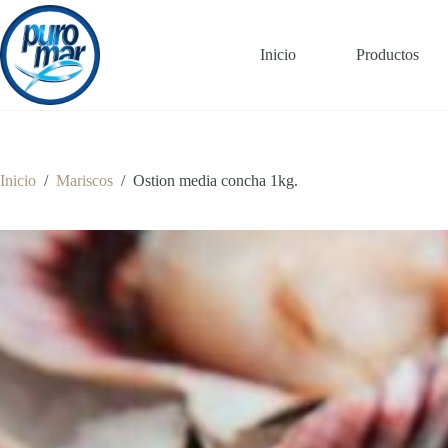
Saltar
al
contenido
Inicio
Productos
Inicio
/
Mariscos
/
Ostion media concha 1kg.