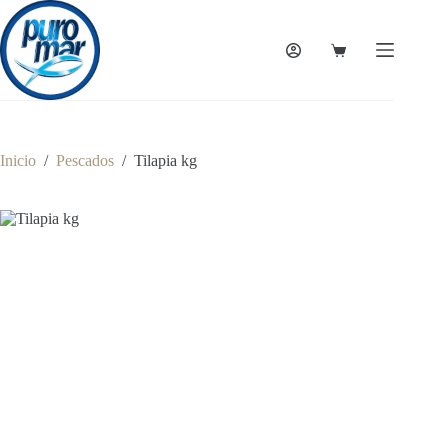
Saltar
al
contenido
Carro
de
compra
Inicio
/
Pescados
/
Tilapia kg