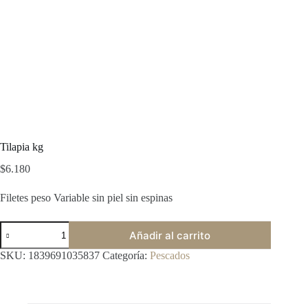
Tilapia kg
$
6.180
Filetes peso Variable sin piel sin espinas
Tilapia
Añadir al carrito
kg
cantidad
SKU:
1839691035837
Categoría:
Pescados