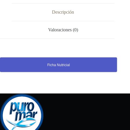
cantidad
Descripción
Valoraciones (0)
Ficha Nutricial