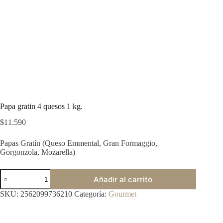
Papa gratin 4 quesos 1 kg.
$
11.590
Papas Gratín (Queso Emmental, Gran Formaggio,
Gorgonzola, Mozarella)
Papa
Añadir al carrito
gratin
4
SKU:
2562099736210
Categoría:
Gourmet
quesos
1
kg.