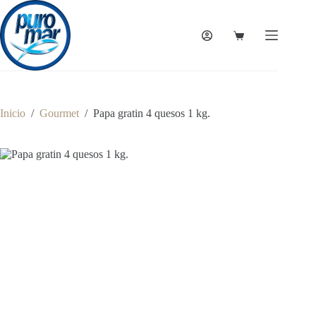
Saltar
al
contenido
Carro
de
compra
Inicio
/
Gourmet
/
Papa gratin 4 quesos 1 kg.